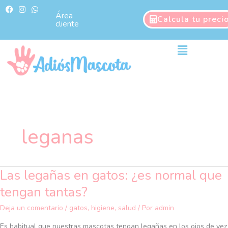
Ir
F
I
W
a
n
h
Área
al
Calcula tu preci
c
s
a
cliente
contenido
e
t
t
b
a
s
o
g
a
Main
o
r
p
Menu
k
a
p
m
leganas
Las legañas en gatos: ¿es normal que
Las
legañas
tengan tantas?
en
gatos:
Deja un comentario
/
gatos
,
higiene
,
salud
/ Por
admin
¿es
Es habitual que nuestras mascotas tengan legañas en los ojos de vez