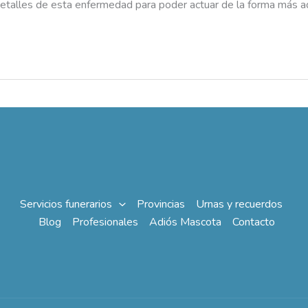
etalles de esta enfermedad para poder actuar de la forma más ad
Servicios funerarios
Provincias
Urnas y recuerdos
Blog
Profesionales
Adiós Mascota
Contacto