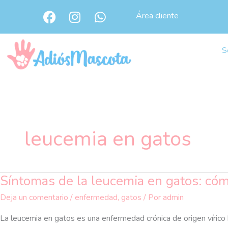
Ir
F
I
W
Área cliente
al
a
n
h
c
s
a
contenido
e
t
t
S
b
a
s
o
g
a
o
r
p
k
a
p
m
leucemia en gatos
Síntomas de la leucemia en gatos: cóm
Síntomas
de
Deja un comentario
/
enfermedad
,
gatos
/ Por
admin
la
leucemia
La leucemia en gatos es una enfermedad crónica de origen vírico 