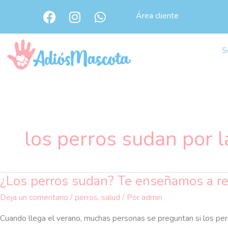
Ir
F
I
W
Área cliente
al
a
n
h
c
s
a
contenido
e
t
t
S
b
a
s
o
g
a
o
r
p
k
a
p
m
los perros sudan por l
¿Los perros sudan? Te enseñamos a re
¿Los
perros
Deja un comentario
/
perros
,
salud
/ Por
admin
sudan?
Te
Cuando llega el verano, muchas personas se preguntan si los per