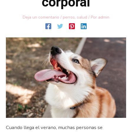
corporal
Deja un comentario
/
perros
,
salud
/ Por
admin
Cuando llega el verano, muchas personas se