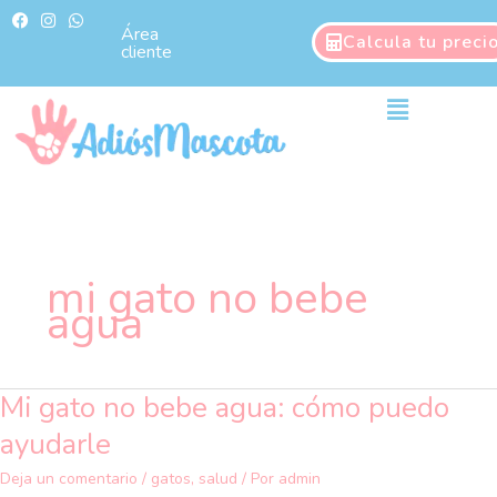
Ir
F
I
W
a
n
h
Área
al
Calcula tu preci
c
s
a
cliente
contenido
e
t
t
b
a
s
o
g
a
Main
o
r
p
Menu
k
a
p
m
mi gato no bebe
agua
Mi gato no bebe agua: cómo puedo
Mi
gato
ayudarle
no
bebe
Deja un comentario
/
gatos
,
salud
/ Por
admin