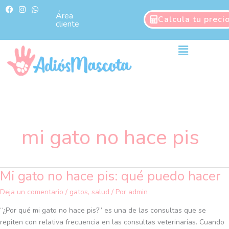
Ir
F
I
W
a
n
h
Área
al
Calcula tu preci
c
s
a
cliente
contenido
e
t
t
b
a
s
o
g
a
Main
o
r
p
Menu
k
a
p
m
mi gato no hace pis
Mi gato no hace pis: qué puedo hacer
Mi
gato
Deja un comentario
/
gatos
,
salud
/ Por
admin
no
hace
“¿Por qué mi gato no hace pis?” es una de las consultas que se
pis:
repiten con relativa frecuencia en las consultas veterinarias. Cuando