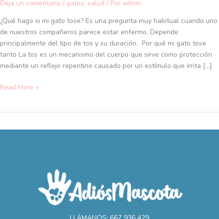
demasiado:
Deja un comentario
/
gatos
,
salud
/ Por
admin
por
¿Qué hago si mi gato tose? Es una pregunta muy habitual cuando uno
qué
de nuestros compañeros parece estar enfermo. Depende
y
principalmente del tipo de tos y su duración. Por qué mi gato tose
cómo
tanto La tos es un mecanismo del cuerpo que sirve como protección
debes
mediante un reflejo repentino causado por un estímulo que irrita […]
reaccionar
Read More »
LLÁMANOS: 667 936 429