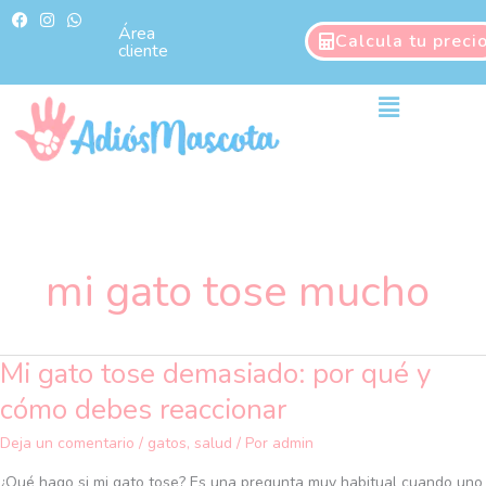
Ir
F
I
W
a
n
h
Área
al
Calcula tu preci
c
s
a
cliente
contenido
e
t
t
b
a
s
o
g
a
Main
o
r
p
Menu
k
a
p
m
mi gato tose mucho
Mi gato tose demasiado: por qué y
Mi
gato
cómo debes reaccionar
tose
demasiado:
Deja un comentario
/
gatos
,
salud
/ Por
admin
por
¿Qué hago si mi gato tose? Es una pregunta muy habitual cuando uno