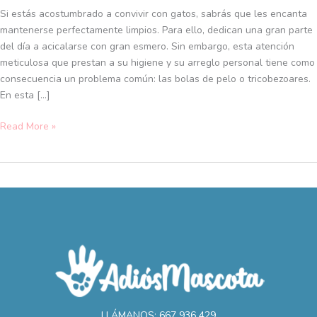
gatos:
Si estás acostumbrado a convivir con gatos, sabrás que les encanta
tratamiento
mantenerse perfectamente limpios. Para ello, dedican una gran parte
y
del día a acicalarse con gran esmero. Sin embargo, esta atención
consejos
meticulosa que prestan a su higiene y su arreglo personal tiene como
de
consecuencia un problema común: las bolas de pelo o tricobezoares.
prevención
En esta […]
Read More »
LLÁMANOS: 667 936 429