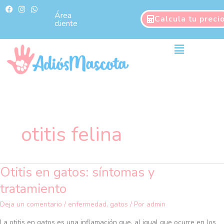
Ir
F
I
W
a
n
h
Área
al
Calcula tu preci
c
s
a
cliente
contenido
e
t
t
b
a
s
o
g
a
Main
o
r
p
Menu
k
a
p
m
otitis felina
Otitis en gatos: síntomas y
Otitis
en
tratamiento
gatos:
síntomas
Deja un comentario
/
enfermedad
,
gatos
/ Por
admin
y
La otitis en gatos es una inflamación que, al igual que ocurre en los