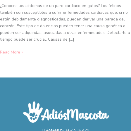
cuáles
¿Conoces los síntomas de un paro cardiaco en gatos? Los felinos
son
también son susceptibles a sufrir enfermedades cardiacas que, si no
sus
están debidamente diagnosticadas, pueden derivar una parada del
síntomas
corazón. Este tipo de dolencias pueden tener una causa genética o
pueden ser adquiridas, asociadas a otras enfermedades. Detectarlo a
tiempo puede ser crucial. Causas de […]
Read More »
LLÁMANOS: 667 936 429