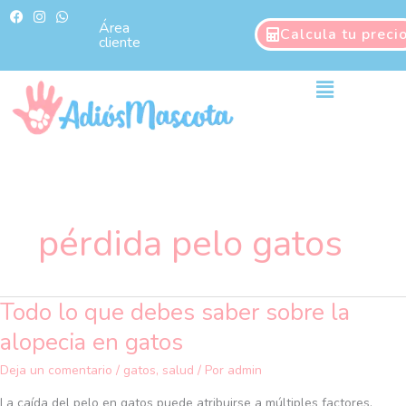
Ir
F
I
W
a
n
h
Área
al
Calcula tu preci
c
s
a
cliente
contenido
e
t
t
b
a
s
o
g
a
Main
o
r
p
Menu
k
a
p
m
pérdida pelo gatos
Todo lo que debes saber sobre la
Todo
lo
alopecia en gatos
que
debes
Deja un comentario
/
gatos
,
salud
/ Por
admin
saber
La caída del pelo en gatos puede atribuirse a múltiples factores,