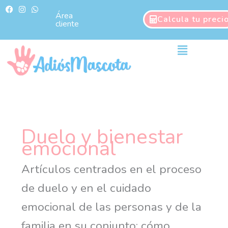
Ir
F
I
W
a
n
h
Área
al
Calcula tu preci
c
s
a
cliente
contenido
e
t
t
b
a
s
o
g
a
Main
o
r
p
Menu
k
a
p
m
Duelo y bienestar
emocional
Artículos centrados en el proceso
de duelo y en el cuidado
emocional de las personas y de la
familia en su conjunto: cómo