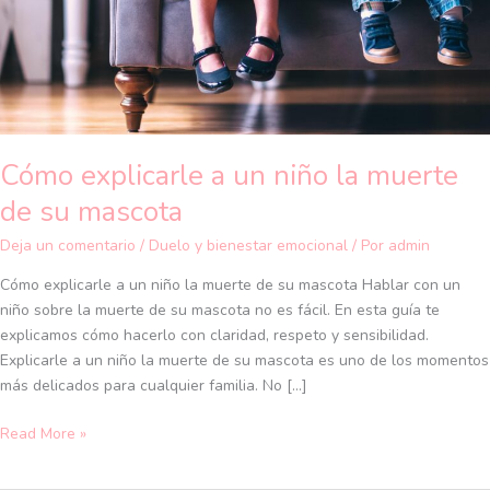
de
su
mascota
Cómo explicarle a un niño la muerte
de su mascota
Deja un comentario
/
Duelo y bienestar emocional
/ Por
admin
Cómo explicarle a un niño la muerte de su mascota Hablar con un
niño sobre la muerte de su mascota no es fácil. En esta guía te
explicamos cómo hacerlo con claridad, respeto y sensibilidad.
Explicarle a un niño la muerte de su mascota es uno de los momentos
más delicados para cualquier familia. No […]
Read More »