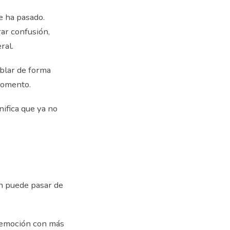
e ha pasado.
ar confusión,
ral.
ablar de forma
momento.
ifica que ya no
én puede pasar de
a emoción con más