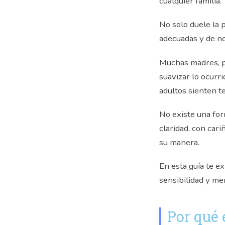
cualquier familia.
No solo duele la 
adecuadas y de n
Muchas madres, pa
suavizar lo ocurr
adultos sienten t
No existe una for
claridad, con car
su manera.
En esta guía te e
sensibilidad y me
Por qué 