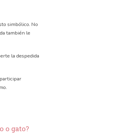
sto simbólico. No
ida también le
ierte la despedida
participar
mo.
o o gato?