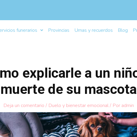
ervicios funerarios
Provincias
Urnas y recuerdos
Blog
P
mo explicarle a un niño
muerte de su mascota
Deja un comentario
/
Duelo y bienestar emocional
/ Por
admin