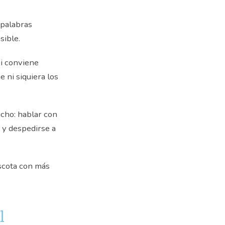
 palabras
sible.
si conviene
 ni siquiera los
ucho: hablar con
r y despedirse a
scota con más
l