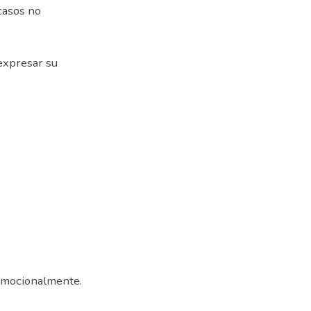
casos no
expresar su
 emocionalmente.