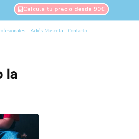
Calcula tu precio desde 90€
rofesionales
Adiós Mascota
Contacto
 la