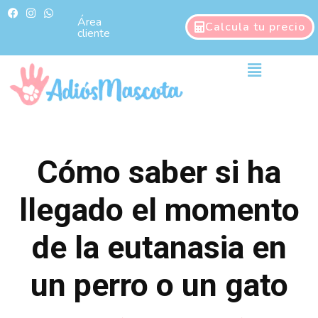
Ir
F
I
W
a
n
h
Área
al
Calcula tu precio
c
s
a
cliente
contenido
e
t
t
b
a
s
o
g
a
Main
o
r
p
Menu
k
a
p
m
Cómo saber si ha
llegado el momento
de la eutanasia en
un perro o un gato