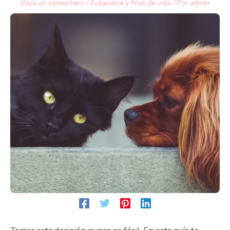
Deja un comentario
/
Eutanasia y final de vida
/ Por
admin