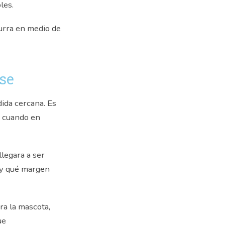
les.
curra en medio de
rse
ida cercana. Es
, cuando en
llegara a ser
 y qué margen
ra la mascota,
ue