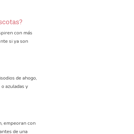
scotas?
spiren con más
nte si ya son
isodios de ahogo,
s o azuladas y
en, empeoran con
 antes de una