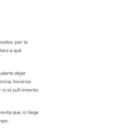
odos: por la
laro a qué
udarte dejar
encia, horarios
 si el sufrimiento
vita que, si llega
mpo.