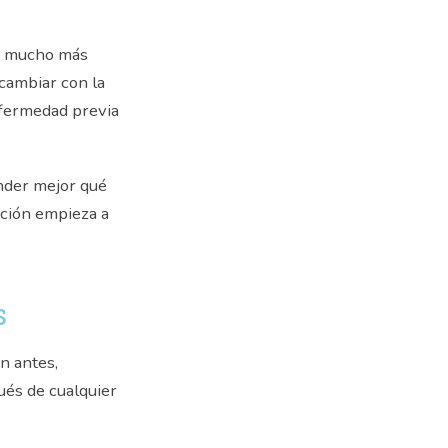
do mucho más
cambiar con la
nfermedad previa
ender mejor qué
ación empieza a
s
n antes,
ués de cualquier