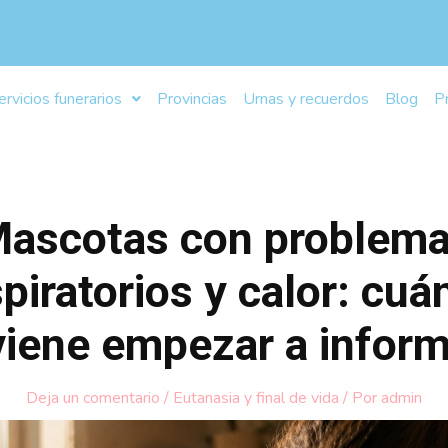
ervicios funerarios
Provincias
Urnas y recuerdos
Blog
P
ascotas con problem
piratorios y calor: cu
iene empezar a infor
Deja un comentario
/
Eutanasia y final de vida
/ Por
admin