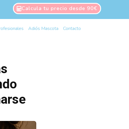
Calcula tu precio desde 90€
rofesionales
Adiós Mascota
Contacto
as
ándo
marse