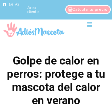
Ir
F
I
W
a
n
h
Área
al
Calcula tu precio
c
s
a
cliente
contenido
e
t
t
b
a
s
o
g
a
Main
o
r
p
Menu
k
a
p
m
Golpe de calor en
perros: protege a tu
mascota del calor
en verano