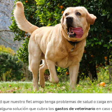
ad que nuestro fiel amigo tenga problemas de salud o caiga 
alguna solución que cubra los
gastos de veterinario
en caso