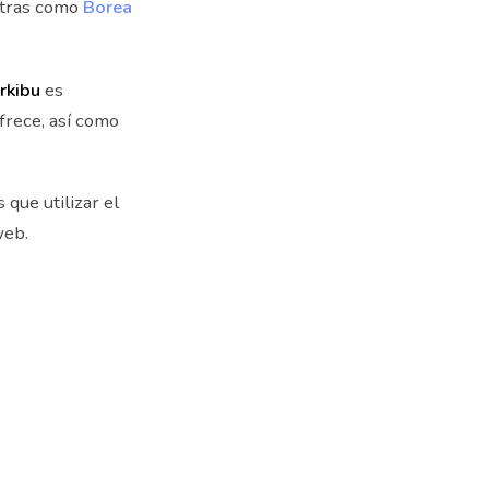
otras como
Borea
rkibu
es
frece, así como
 que utilizar el
web.