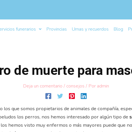
ervicios funerarios
Provincias
Urnas y recuerdos
Blog
P
ro de muerte para mas
Deja un comentario
/
consejos
/ Por
admin
 los que somos propietarios de animales de compañía, espe
eludos los perros, nos hemos interesado por algún tipo de
s
los hemos visto muy enfermos o más mayores puede que n