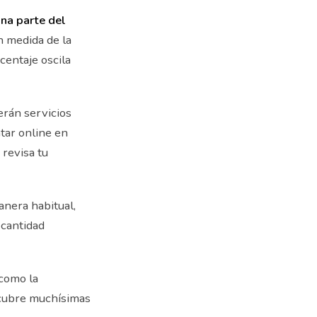
na parte del
n medida de la
centaje oscila
serán servicios
tar online en
 revisa tu
anera habitual,
 cantidad
 como la
o cubre muchísimas