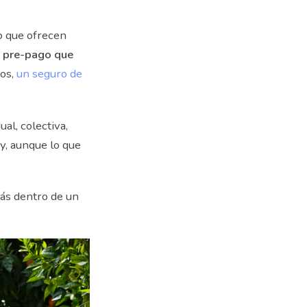
o que ofrecen
n pre-pago que
sos,
un seguro de
al, colectiva,
oy, aunque lo que
rás dentro de un