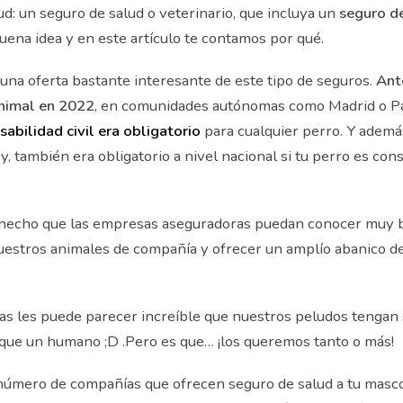
d: un seguro de salud o veterinario, que incluya un
seguro d
ena idea y en este artículo te contamos por qué.
na oferta bastante interesante de este tipo de seguros.
Ant
animal en 2022
, en comunidades autónomas como Madrid o Pa
abilidad civil era obligatorio
para cualquier perro. Y además
y, también era obligatorio a nivel nacional si tu perro es con
a hecho que las empresas aseguradoras puedan conocer muy b
estros animales de compañía y ofrecer un amplío abanico de
 les puede parecer increíble que nuestros peludos tengan s
que un humano ;D .Pero es que… ¡los queremos tanto o más!
número de compañías que ofrecen seguro de salud a tu masco