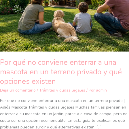
a
una
mascota
en
un
terreno
privado
y
qué
Por qué no conviene enterrar a una
opciones
existen
mascota en un terreno privado y qué
opciones existen
Deja un comentario
/
Trámites y dudas legales
/ Por
admin
Por qué no conviene enterrar a una mascota en un terreno privado |
Adiós Mascota Trámites y dudas legales Muchas familias piensan en
enterrar a su mascota en un jardín, parcela o casa de campo, pero no
suele ser una opción recomendable. En esta guía te explicamos qué
problemas pueden surgir y qué alternativas existen. […]