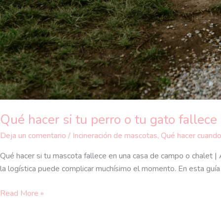
Qué hacer si tu perro o tu gato fallec
Deja un comentario
/
Incineración de mascotas
,
Qué hacer cuando
Qué hacer si tu mascota fallece en una casa de campo o chalet 
la logística puede complicar muchísimo el momento. En esta guí
Read More »