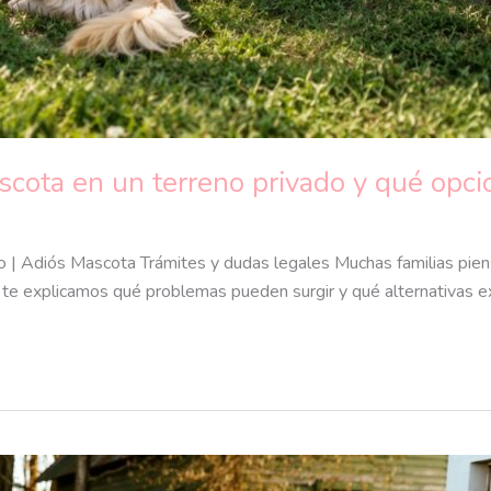
scota en un terreno privado y qué opci
o | Adiós Mascota Trámites y dudas legales Muchas familias piens
te explicamos qué problemas pueden surgir y qué alternativas ex