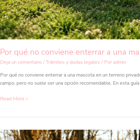
Por qué no conviene enterrar a una ma
Deja un comentario
/
Trámites y dudas legales
/ Por
admin
Por qué no conviene enterrar a una mascota en un terreno privad
campo, pero no suele ser una opción recomendable. En esta guía 
Read More »
Qué