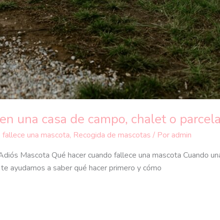
e en una casa de campo, chalet o parcel
 fallece una mascota
,
Recogida de mascotas
/ Por
admin
| Adiós Mascota Qué hacer cuando fallece una mascota Cuando una
a te ayudamos a saber qué hacer primero y cómo