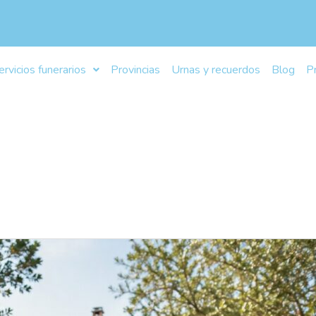
ervicios funerarios
Provincias
Urnas y recuerdos
Blog
P